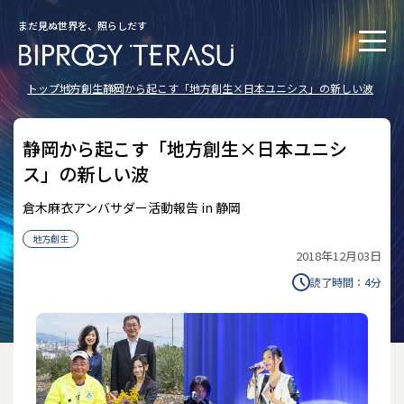
まだ見ぬ世界を、照らしだす
トップ
地方創生
静岡から起こす「地方創生×日本ユニシス」の新しい波
静岡から起こす「地方創生×日本ユニシ
ス」の新しい波
倉木麻衣アンバサダー活動報告 in 静岡
地方創生
2018年12月03日
読了時間：
4
分