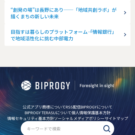
“創発の場”は長野にあり──「地域共創ラボ」が
描くまちの新しい未来
目指すは暮らしのプラットフォーム――「情報銀行」
で地域活性化に挑む中部電力
公式アプリ
商標について
RSS配信
BIPROGYについて
BIPROGY TERASUについて
個人情報保護基本方針
情報セキュリティ基本方針
ソーシャルメディアポリシー
サイトマップ