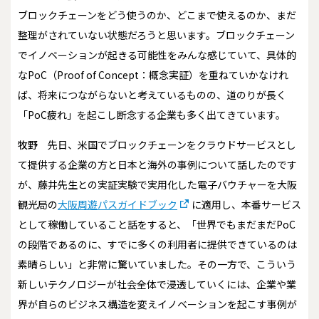
ブロックチェーンをどう使うのか、どこまで使えるのか、まだ
整理がされていない状態だろうと思います。ブロックチェーン
でイノベーションが起きる可能性をみんな感じていて、具体的
なPoC（Proof of Concept：概念実証）を重ねていかなけれ
ば、将来につながらないと考えているものの、道のりが長く
「PoC疲れ」を起こし断念する企業も多く出てきています。
牧野
先日、米国でブロックチェーンをクラウドサービスとし
て提供する企業の方と日本と海外の事例について話したのです
が、藤井先生との実証実験で実用化した電子バウチャーを大阪
観光局の
大阪周遊パスガイドブック
に適用し、本番サービス
として稼働していること話をすると、「世界でもまだまだPoC
の段階であるのに、すでに多くの利用者に提供できているのは
素晴らしい」と非常に驚いていました。その一方で、こういう
新しいテクノロジーが社会全体で浸透していくには、企業や業
界が自らのビジネス構造を変えイノベーションを起こす事例が