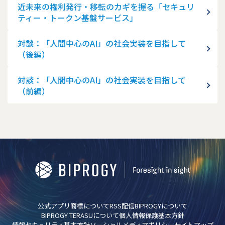
近未来の権利発行・移転のカギを握る「セキュリ
ティー・トークン基盤サービス」
対談：「人間中心のAI」の社会実装を目指して
（後編）
対談：「人間中心のAI」の社会実装を目指して
（前編）
公式アプリ
商標について
RSS配信
BIPROGYについて
BIPROGY TERASUについて
個人情報保護基本方針
情報セキュリティ基本方針
ソーシャルメディアポリシー
サイトマップ