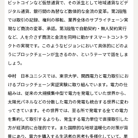
ビットコインなど仮想通貨で、その派生として地域通貨などデ
ジタル通貨、銀行間の為替など数値的な金流の変革。第2段階
では取引の記録、権利の移転、業界全体のサプライチェーン実
現など商流の変革、承認。第3段階で自動契約・無人契約実行
など、人を介さず商流と金流を同時に動かすスマートコントラ
クトの実現です。このようなビジョンにおいて具体的にどのよ
うにブロックチェーンが生きるのか、というテーマで話をしま
しょう。
中村
日本ユニシスでは、東京大学、関西電力と電力取引にお
けるブロックチェーン実証実験に取り組んでいます。電力の仕
組みは、従来の大規模集中型で電力を発電していた世界から、
太陽光パネルなどの分散した電力の発電も統合する世界に変わ
ってきています。その世界では、至る所で発電する全ての電力
を集約して取引するよりも、発生する電力単位で直接取引した
方が経済的に合理的です。また国際的な地球温暖化の対策が背
景にあり、電力を購入する生活者の思考も多様化していて、単