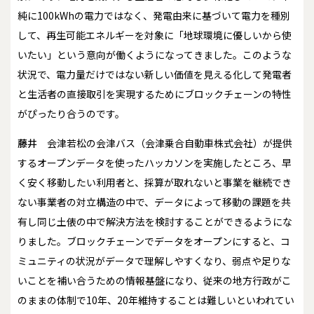
純に100kWhの電力ではなく、発電由来に基づいて電力を種別
して、再生可能エネルギーを対象に「地球環境に優しいから使
いたい」という意向が働くようになってきました。このような
状況で、電力量だけではない新しい価値を見える化して発電者
と生活者の直接取引を実現するためにブロックチェーンの特性
がぴったり合うのです。
藤井
会津若松の会津バス（会津乗合自動車株式会社）が提供
するオープンデータを使ったハッカソンを実施したところ、早
く安く移動したい利用者と、採算が取れないと事業を継続でき
ない事業者の対立構造の中で、データによって移動の課題を共
有し同じ土俵の中で解決方法を検討することができるようにな
りました。ブロックチェーンでデータをオープンにすると、コ
ミュニティの状況がデータで理解しやすくなり、弱点や足りな
いことを補い合うための情報基盤になり、従来の地方行政がこ
のままの体制で10年、20年維持することは難しいといわれてい