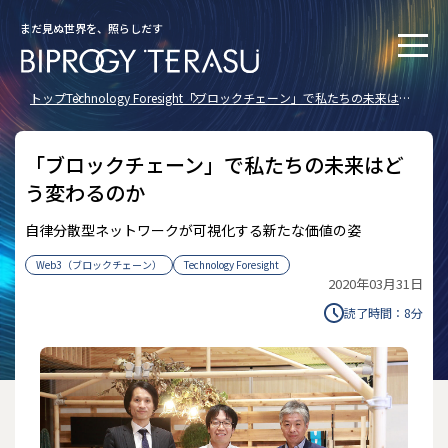
まだ見ぬ世界を、照らしだす
トップ
Technology Foresight
「ブロックチェーン」で私たちの未来はど
う変わるのか
「ブロックチェーン」で私たちの未来はど
う変わるのか
自律分散型ネットワークが可視化する新たな価値の姿
Web3（ブロックチェーン）
Technology Foresight
2020年03月31日
読了時間：
8
分