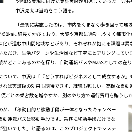
やMaaS実現に向けた実証実験が加速していった。公共
中沢亮太は当時をこう語る。
「最初に実施したのは、市内をくまなく歩き回って地域
約50㎞に細長く伸びており、大阪や京都に通勤しやすく都市化
疎化が進む中山間地域などがあり、それぞれが抱える課題は異
いただき、生活パターンや生活圏など丁寧にヒアリングしてい
観がどこにあるのかを探り、自動運転バスやMaaSとしての在
について、中沢は「『どうすればビジネスとして成立するか』
ければ実証後の効果も期待できず、継続も難しい。高額な自動
1便ごとの乗客数を増やすか、別のやり方で運行費用を賄うし
のが、「移動目的と移動手段が一体となったキャンペー
自動運転バスは移動手段です。乗客に移動手段だけでな
が狙いでした」と語るのは、このプロジェクトでシステ