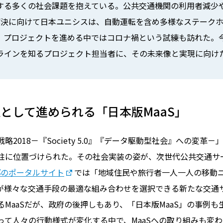
する多くの社会課題を抱えている。公共交通機関の利用者減少
解決に向けて日本ユニシスは、自動運転を含め多様なステーク
、プロジェクトを進める中ではコロナ禍という試練も訪れた。今
ラインを知るプロジェクト担当者に、その未来像と実現に向け
.0の柱として進められる「日本版MaaS」
2018－『Society 5.0』『データ駆動型社会』への変革
柱に位置づけられた。その社会実装の姿が、次世代公共交通サ
邸のポータルサイト
では「地域住民や旅行者一人一人の移動
人が様々な交通手段の最適な組み合わせを選択できる新たな交通
MaaSだが、政府の後押しもあり、「日本版MaaS」の事例
って人々の行動様式が変化する中で、MaaSへの取り組みも変