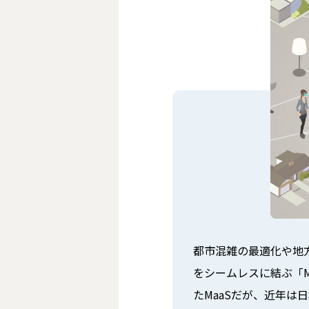
都市混雑の最適化や地方
をシームレスに結ぶ「Maa
たMaaSだが、近年