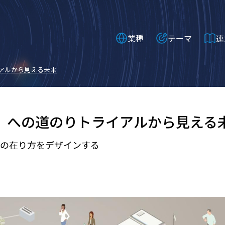
業種
テーマ
連
イアルから見える未来
」への道のり――トライアルから見える
の在り方をデザインする