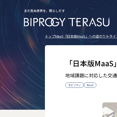
まだ見ぬ世界を、照らしだす
トップ
MaaS
「日本版MaaS」への道のり――トラ
「日本版MaaS
地域課題に対応した交通
モビリティ
MaaS