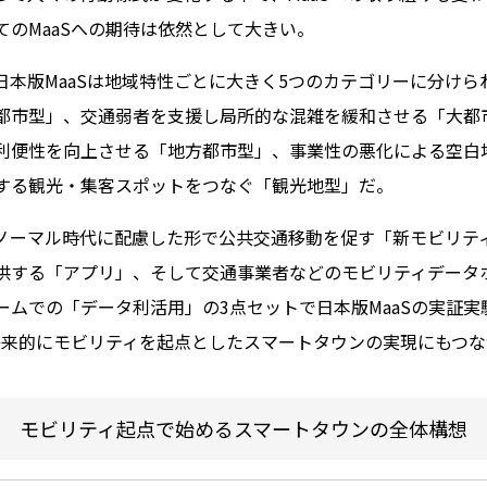
のMaaSへの期待は依然として大きい。
日本版MaaSは地域特性ごとに大きく5つのカテゴリーに分け
都市型」、交通弱者を支援し局所的な混雑を緩和させる「大都
利便性を向上させる「地方都市型」、事業性の悪化による空白
する観光・集客スポットをつなぐ「観光地型」だ。
ノーマル時代に配慮した形で公共交通移動を促す「新モビリテ
供する「アプリ」、そして交通事業者などのモビリティデータ
ームでの「データ利活用」の3点セットで日本版MaaSの実証
、将来的にモビリティを起点としたスマートタウンの実現にもつ
モビリティ起点で始めるスマートタウンの全体構想