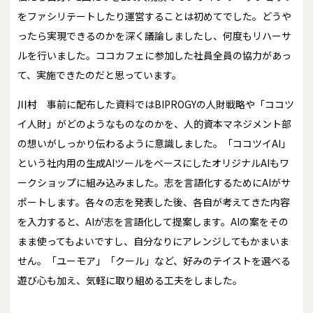
をファシリテートしたり運営することは初めてでした。どうや
ったら実現できるのかを深く議論しましたし、何度もリハーサ
ルを行いました。ココカフェに参加した社員全員の協力があっ
て、実施できたのだと思っています。
川村
事前に配布した資料ではBIPROGYの人財戦略や「ココツ
イ人財」がどのようなものなのかを、人的資本マネジメント部
の想いがしっかり伝わるように意識しました。「ココツイAI」
という社内用の生成AIツールをベースにしたオリジナルAIもワ
ークショップに組み込みました。志を言語化するためにAIがサ
ポートします。各々の志を発表した後、各自が考えてきた内容
を入力すると、AIが志を言語化して提案します。AIの案をその
まま使ってもよいですし、自分なりにアレンジしてもかまいま
せん。「ユーモア」「クール」など、好みのテイストを選べる
遊び心も加え、気軽に取り組める工夫をしました。