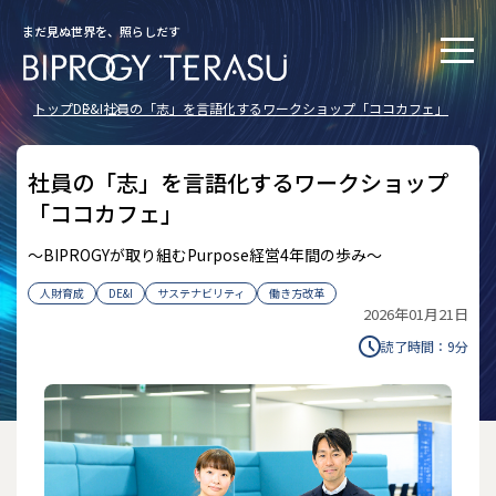
まだ見ぬ世界を、照らしだす
トップ
DE&I
社員の「志」を言語化するワークショップ「ココカフェ」
社員の「志」を言語化するワークショップ
「ココカフェ」
～BIPROGYが取り組むPurpose経営4年間の歩み～
人財育成
DE&I
サステナビリティ
働き方改革
2026年01月21日
読了時間：
9
分