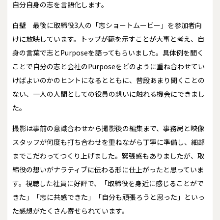
自分自身の志を言語化します。
白壁
最後に取締役3人の「志ショートムービー」を参加者向
けに放映しています。トップが範を示すことが大事と考え、自
身の言葉で志とPurposeを語ってもらいました。具体例を聞く
ことで自分の志と会社のPurposeをどのように重ね合わせてい
けばよいのかのヒントになるとともに、普段あまり聞くことの
ない、一人の人間としての役員の想いに触れる機会にできまし
た。
撮影は事前の意識合わせから撮影後の編集まで、事務局と映像
スタッフが何度も打ち合わせを重ねながら丁寧に準備し、細部
までこだわってつくり上げました。緊張感もありましたが、取
締役の想いがナラティブに伝わる形に仕上がったと思っていま
す。視聴した社員に好評で、「取締役を身近に感じることがで
きた」「志に共感できた」「自分も頑張ろうと思った」といっ
た感想がたくさん寄せられています。