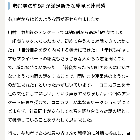
参加者の約9割が満足――新たな発見と連帯感
――参加者からはどのような声が寄せられましたか。
川村
参加後のアンケートでは約9割から高評価を得ました。
「組織ミックスだったので、初めて会う人と対話できてよかっ
た」「自分自身を深く内省する機会にできた」「年代もキャリ
アもプライベートの環境もさまざまな人たちの志を聞くこと
で、新たな発見があった」「普段だったら初対面の人には話さ
ないような内面の話をすることで、団結力や連帯感のようなも
のが生まれた」といった声が届いています。「ココカフェを会
社の文化にしてほしい」という声までありました。今回のアン
ケート結果を受けて、ココカフェが単なるワークショップにと
どまらず、社員同士が安心して本音を語り合える対話の場とし
て機能していることをうれしく思いました。
特に、参加者である社員の皆さんが積極的に対話に参加し、自