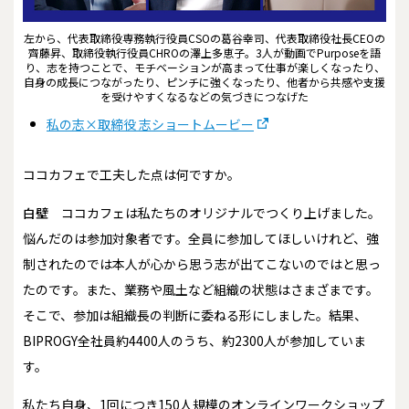
左から、代表取締役専務執行役員CSOの葛谷幸司、代表取締役社長CEOの
齊藤昇、取締役執行役員CHROの澤上多恵子。3人が動画でPurposeを語
り、志を持つことで、モチベーションが高まって仕事が楽しくなったり、
自身の成長につながったり、ピンチに強くなったり、他者から共感や支援
を受けやすくなるなどの気づきにつなげた
私の志×取締役 志ショートムービー
――ココカフェで工夫した点は何ですか。
白壁
ココカフェは私たちのオリジナルでつくり上げました。
悩んだのは参加対象者です。全員に参加してほしいけれど、強
制されたのでは本人が心から思う志が出てこないのではと思っ
たのです。また、業務や風土など組織の状態はさまざまです。
そこで、参加は組織長の判断に委ねる形にしました。結果、
BIPROGY全社員約4400人のうち、約2300人が参加していま
す。
私たち自身、1回につき150人規模のオンラインワークショップ