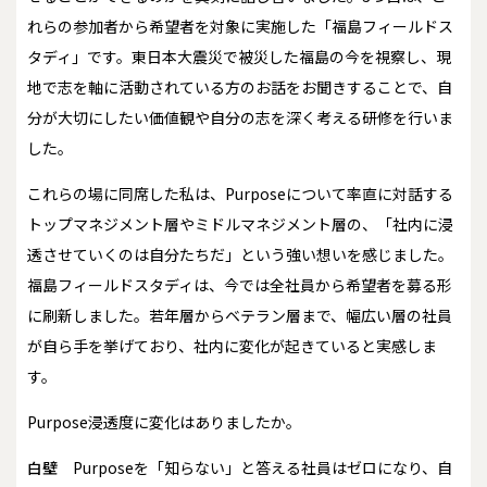
れらの参加者から希望者を対象に実施した「福島フィールドス
タディ」です。東日本大震災で被災した福島の今を視察し、現
地で志を軸に活動されている方のお話をお聞きすることで、自
分が大切にしたい価値観や自分の志を深く考える研修を行いま
した。
これらの場に同席した私は、Purposeについて率直に対話する
トップマネジメント層やミドルマネジメント層の、「社内に浸
透させていくのは自分たちだ」という強い想いを感じました。
福島フィールドスタディは、今では全社員から希望者を募る形
に刷新しました。若年層からベテラン層まで、幅広い層の社員
が自ら手を挙げており、社内に変化が起きていると実感しま
す。
――Purpose浸透度に変化はありましたか。
白壁
Purposeを「知らない」と答える社員はゼロになり、自