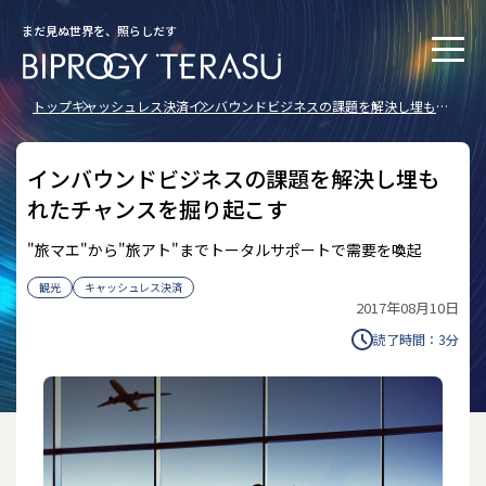
まだ見ぬ世界を、照らしだす
トップ
キャッシュレス決済
インバウンドビジネスの課題を解決し埋もれ
たチャンスを掘り起こす
インバウンドビジネスの課題を解決し埋も
れたチャンスを掘り起こす
"旅マエ"から"旅アト"まで――トータルサポートで需要を喚起
観光
キャッシュレス決済
2017年08月10日
読了時間：
3
分