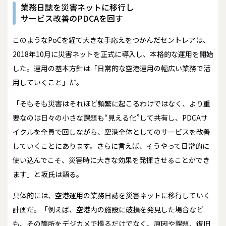
業務日誌を災害ネットに移行し
サービス改善のPDCAを回す
このようなPoCを経て大きな手応えをつかんだセントレアは、
2018年10月に災害ネットを正式に導入し、本格的な運用を開始
した。運用の基本方針は「日常的な空港運用の幅広い業務で活
用していくこと」だ。
「そもそも災害はそれほど頻繁に起こるわけではなく、より重
要なのは日々の小さな課題も“見える化”して共有し、PDCAサ
イクルを全員で回しながら、空港全体としてのサービスを改善
していくことにあります。さらに言えば、そうやって日常的に
使い込んでこそ、災害時に大きな効果を発揮させることができ
ます」と坂氏は語る。
具体的には、空港運用の業務日誌を災害ネットに移行していく
計画だ。「例えば、空港内の施設に破損を発見した場合など
も、その箇所をデジカメで撮るだけでなく、原因や課題、復旧