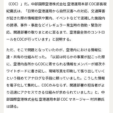
（COC）」だ。中部国際空港株式会社 空港運用本部 COC部長坂
紀廣氏は、「日常の空港運用から自然災害への対応、交通障害
が起きた際の情報提供や案内、イベントなどで混雑した施設内
の誘導、事件・事故などイレギュラー発生時の救助・緊急対
応、関連部署の取りまとめに至るまで、空港島全体のコントロ
ールをCOCが行っています」と説明する。
ただ、そこで問題となっていたのが、空港内における情報伝
達・共有の仕組みだった。「以前は何らかの事案が起こった際
に、空港内各所からCOCに寄せられる情報をメンバーが順次ホ
ワイトボードに書き記し、現場写真を印刷して張り出していく
という極めてアナログな手段に頼っていました。こうした情報
を電子化して集約し、COCのみならず、関連部署の担当者がよ
り迅速にアクセスできる仕組みが求められていました」と、中
部国際空港株式会社 空港運用本部 COC マネージャー 村井勝氏
は語る。