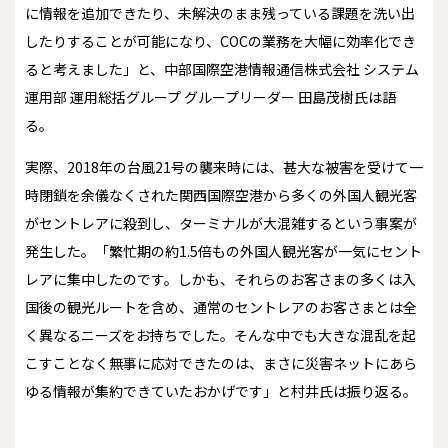
に情報を追加できたり、未解決のまま残っている課題を洗い出
したりすることが可能になり、COCの業務を大幅に効率化でき
ると考えました」と、中部国際空港情報通信株式会社 システム
運用部 運用総括グループ グループリーダー 田島茂樹氏は語
る。
実際、2018年の台風21号の襲来時には、甚大な被害を受けて一
時閉鎖を余儀なくされた関西国際空港から多くの外国人観光客
がセントレアに殺到し、ターミナルが大混雑するという事案が
発生した。「繁忙期の約1.5倍もの外国人観光客が一気にセント
レアに集中したのです。しかも、それらのお客さまの多くは入
国後の観光ルートを含め、通常のセントレアのお客さまとは全
く異なるニーズをお持ちでした。そんな中でも大きな混乱を起
こすことなく無事に応対できたのは、まさに災害ネットにあら
ゆる情報が集約できていたおかげです」と村井氏は振り返る。