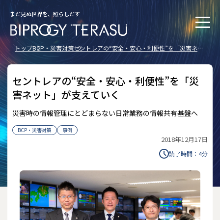
まだ見ぬ世界を、照らしだす
トップ
BCP・災害対策
セントレアの“安全・安心・利便性”を「災害ネッ
ト」が支えていく
セントレアの“安全・安心・利便性”を「災
害ネット」が支えていく
災害時の情報管理にとどまらない日常業務の情報共有基盤へ
BCP・災害対策
事例
2018年12月17日
読了時間：
4
分