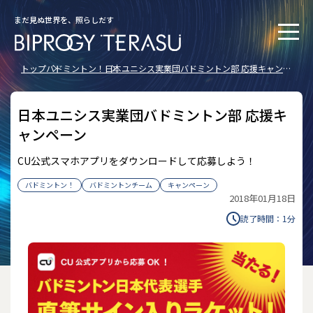
まだ見ぬ世界を、照らしだす
トップ
バドミントン！
日本ユニシス実業団バドミントン部 応援キャンペ
ーン
日本ユニシス実業団バドミントン部 応援キ
ャンペーン
CU公式スマホアプリをダウンロードして応募しよう！
バドミントン！
バドミントンチーム
キャンペーン
2018年01月18日
読了時間：
1
分