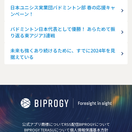
日本ユニシス実業団バドミントン部 春の応援キャ
ンペーン！
バドミントン日本代表として優勝！ あらためて振
り返る東アジア3連戦
未来も強くあり続けるために、すでに2024年を見
据えている
公式アプリ
商標について
RSS配信
BIPROGYについて
BIPROGY TERASUについて
個人情報保護基本方針