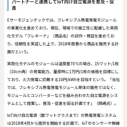
パートナーと連携してIoT向け自立電源を普及・促
進
Eサーモジェンテックでは、フレキシブル熱電発電モジュール
の事業化を進めており、現在、現場での施工性に配慮した実用
化モデル「フレキーナ」（商品名）の試作・検証を進めてお
り、信頼性を実証した上で、2018年度春から商品を販売する計
画だという。
実用化モデルのモジュールは温度差70℃の場合、15ワット/1枚
（10cm角）の発電能力、量産時に1万円/1枚の価格を目標にし
ており、火力発電に匹敵する10円/kWhを目指すという。「当社
では、フレキシブル熱電発電モジュール単体の販売ではなく、
モジュールとコンバーターなどを組み合わせた自立電源をシス
テムとして提案し、普及・促進を図る計画です」（岡嶋氏）。
IoT向け自立電源（数ワットクラスまで）の熱電発電システム
は2018年4月から提供を開始する計画で、IoTのセンサーや無線