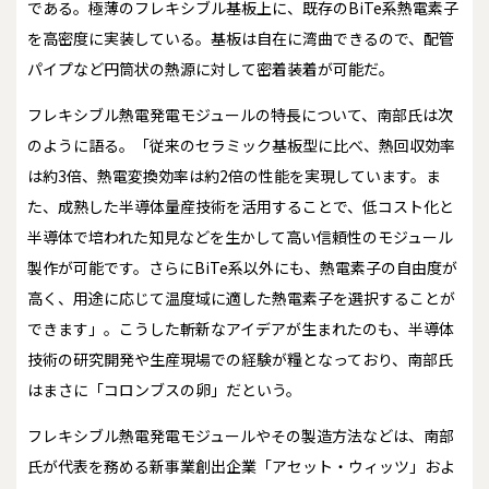
である。極薄のフレキシブル基板上に、既存のBiTe系熱電素子
を高密度に実装している。基板は自在に湾曲できるので、配管
パイプなど円筒状の熱源に対して密着装着が可能だ。
フレキシブル熱電発電モジュールの特長について、南部氏は次
のように語る。「従来のセラミック基板型に比べ、熱回収効率
は約3倍、熱電変換効率は約2倍の性能を実現しています。ま
た、成熟した半導体量産技術を活用することで、低コスト化と
半導体で培われた知見などを生かして高い信頼性のモジュール
製作が可能です。さらにBiTe系以外にも、熱電素子の自由度が
高く、用途に応じて温度域に適した熱電素子を選択することが
できます」。こうした斬新なアイデアが生まれたのも、半導体
技術の研究開発や生産現場での経験が糧となっており、南部氏
はまさに「コロンブスの卵」だという。
フレキシブル熱電発電モジュールやその製造方法などは、南部
氏が代表を務める新事業創出企業「アセット・ウィッツ」およ