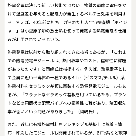
熱電発電は決して新しい技術ではない。物質の両端に電圧をか
けて温度差を与えると起電力が発生するペルチェ効果を利用す
る。例えば、40年前に打ち上げられた無人宇宙探査機「ボイジ
ャー」は小型原子炉の放出熱を使って発電する熱電発電の仕組
みが利用されているという。
熱電発電は以前から取り組まれてきた技術であるが、「これま
での熱電発電モジュールは、熱回収率やコスト、信頼性に課題
があったのです」と岡嶋氏は指摘する。例えば、熱電素子とし
て金属に近い半導体の一種であるBiTe（ビスマス/テルル）系
熱電材料をセラミック基板に実装する熱電発電モジュールもあ
るが、「フラットなセラミック基板を用いているため、プラン
トなどの円筒状の配管パイプへの密着性に難があり、熱回収効
率が低いという問題がありました」（岡嶋氏）。
また、近年は有機熱電材料をフレキシブル基板上に蒸着・塗
布・印刷したモジュールも開発されているが、BiTe系など既存