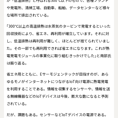
が「低温排熱」と呼ばれる300℃以下のもので、各種プラント
や発電所、清掃工場、自動車、船舶、データセンターなど様々
な場所で排出されている。
｢300℃以上の高温排熱は水蒸気のタービンで発電するといった
回収技術により、省エネ、再利用が確立しています。それに対
し、低温排熱は再利用が難しく、ほとんどが捨てられていまし
た。その一部でも再利用できれば省エネになります。これが熱
電発電モジュールの事業化に取り組むきっかけでした｣と南部氏
は振り返る。
省エネ用とともに、Eサーモジェンテックが目指すのが、あら
ゆるモノがインターネットにつながるIoT向け電源に熱電発電
を利用することである。情報を収集するセンサーや、情報を送
る無線機器などのIoTデバイスは今後、膨大な数になると予測
されている。
だが、課題もある。センサーなどIoTデバイスの電源である。