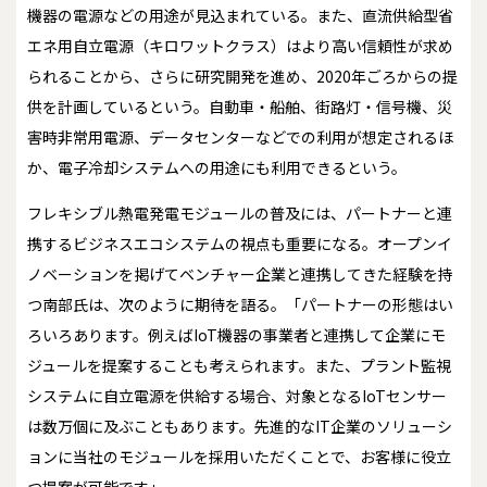
機器の電源などの用途が見込まれている。また、直流供給型省
エネ用自立電源（キロワットクラス）はより高い信頼性が求め
られることから、さらに研究開発を進め、2020年ごろからの提
供を計画しているという。自動車・船舶、街路灯・信号機、災
害時非常用電源、データセンターなどでの利用が想定されるほ
か、電子冷却システムへの用途にも利用できるという。
フレキシブル熱電発電モジュールの普及には、パートナーと連
携するビジネスエコシステムの視点も重要になる。オープンイ
ノベーションを掲げてベンチャー企業と連携してきた経験を持
つ南部氏は、次のように期待を語る。「パートナーの形態はい
ろいろあります。例えばIoT機器の事業者と連携して企業にモ
ジュールを提案することも考えられます。また、プラント監視
システムに自立電源を供給する場合、対象となるIoTセンサー
は数万個に及ぶこともあります。先進的なIT企業のソリューシ
ョンに当社のモジュールを採用いただくことで、お客様に役立
つ提案が可能です」。