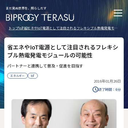
まだ見ぬ世界を、照らしだす
トップ
IoT
省エネやIoT電源として注目されるフレキシブル熱電発電モジ
ュールの可能性
省エネやIoT電源として注目されるフレキシ
ブル熱電発電モジュールの可能性
パートナーと連携して普及・促進を目指す
エネルギー
IoT
2016年01月26日
読了時間：
6
分