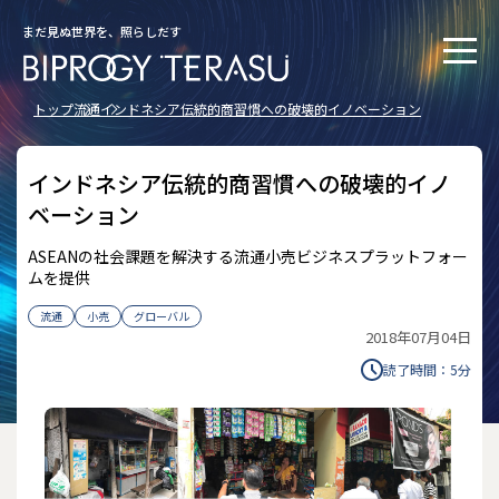
まだ見ぬ世界を、照らしだす
トップ
流通
インドネシア伝統的商習慣への破壊的イノベーション
インドネシア伝統的商習慣への破壊的イノ
ベーション
ASEANの社会課題を解決する流通小売ビジネスプラットフォー
ムを提供
流通
小売
グローバル
2018年07月04日
読了時間：
5
分