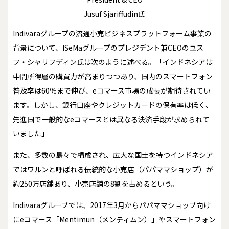
Jusuf Sjariffudin氏
Indivaraグループの流通小売ビジネスプラットフォーム事業の
背景について、ISeMaグループのプレジデント兼CEOのユス
フ・シャリフディン氏は次のように述べる。「インドネシアは
中間所得層の購買力が高まりつつあり、国内のスマートフォン
普及率は60％まで伸び、eコマース市場の成長が期待されてい
ます。しかし、銀行口座やクレジットカードの保有率は低く、
先進国で一般的なeコマースとは異なる決済手段が求められて
いました」
また、多数の島々で構成され、広大な国土を持つインドネシア
ではワルンと呼ばれる伝統的な小売店（パパママショップ）が
約250万店舗あり、小売店舗の8割を占めるという。
Indivaraグループでは、2017年3月からパパママショップ向け
にeコマース「Mentimun（メンティムン）」やスマートフォン